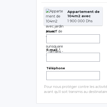
Appartement de
104m2 avec
jardin privatif de
1 900 000 Dhs
40m2 -
Résidence
Nom
*
sunsquare -
Tamaris
E-mail
*
Téléphone
Pour nous protéger contre les activit
avant qu’il soit transmis au destinataire