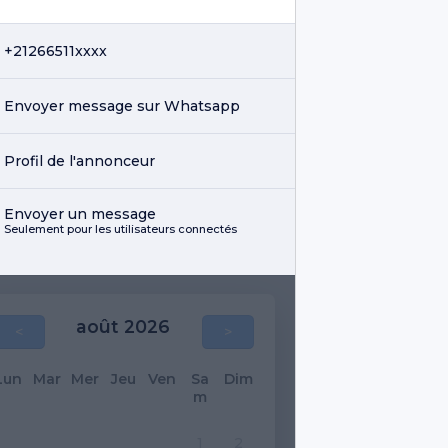
+21266511xxxx
Envoyer message sur Whatsapp
Profil de l'annonceur
Envoyer un message
Seulement pour les utilisateurs connectés
août 2026
<
>
Lun
Mar
Mer
Jeu
Ven
Sa
Dim
m
1
2