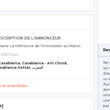
SCRIPTION DE L'ANNONCEUR
kane La référence de l'immobilier au Maroc
Res
1266511xxxx
Ne 
asablanca, Casablanca - Aïn Chock,
Casablanca-Settat, المغرب
sur
d’av
vu s
Auc
 du propriétaire
dem
renc
une 
r)
pas 