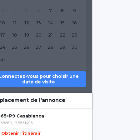
3
4
5
6
7
8
9
10
11
12
13
14
15
16
17
18
19
20
21
22
23
24
25
26
27
28
29
30
31
Connectez-vous pour choisir une
date de visite
placement de l’annonce
65+P9 Casablanca
338589, -7.5831493
Obtenir l’itinérair