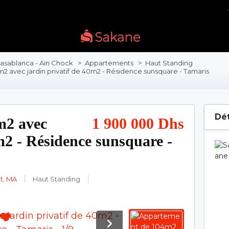
asablanca - Aïn Chock
>
Appartements
>
Haut Standing
 avec jardin privatif de 40m2 - Résidence sunsquare - Tamaris
Dét
m2 avec
1 900 000 Dhs
m2 - Résidence sunsquare -
t, MA
Haut Standing