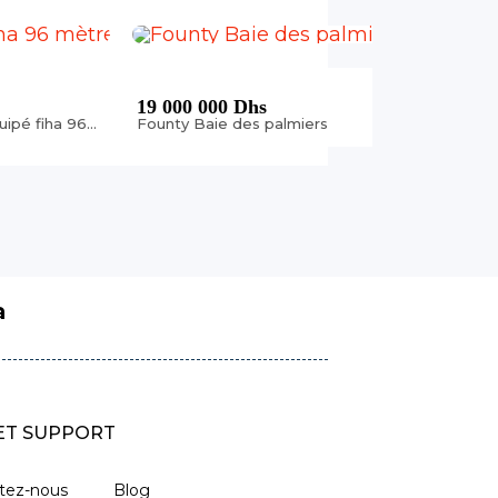
19 000 000 Dhs
9 000 
Appartement bien équipé fiha 96 mètre quartier zwin
Founty Baie des palmiers
a
 ET SUPPORT
tez-nous
Blog