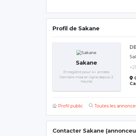
Profil de Sakane
DE
Sa
Sakane
+2
Enregistré pour 4+ années
Dernière mise en ligne depuis 3
C
heures
Profil public
Toutes les annonces
Contacter Sakane (annonceu