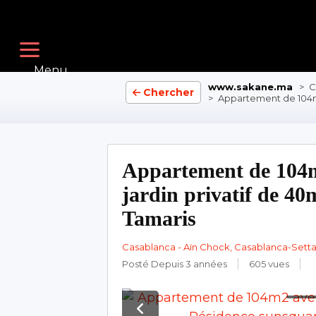
Menu
www.sakane.ma
>
C
Chercher
>
Appartement de 104m2
Appartement de 104
jardin privatif de 40
Tamaris
Casablanca - Aïn Chock, Casablanca-Setta
Posté Depuis 3 années
605 vues