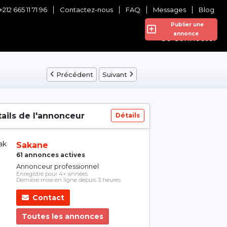
+212 665 11 71 96
Contactez-nous
FAQ
Messages
Blog
Publier une
annonce
Se Connecter
Précédent
Suivant
ails de l'annonceur
Détails
Sakane
61 annonces actives
Annonceur professionnel
Enregistré pour 4+ années
Dernière mise en ligne depuis 3 heures
Contact
Toutes les annonces