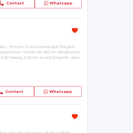
Contact
Whatsapp
ades – Proche Océan Atlantique (Région
stissement ! Terrain de 463 m² idéalement
idi Wassay, à 65 km au sud d’Agadir, dans
ement. Caractéristiques principales : -
Contact
Whatsapp
ans une villa élégante alliant confort,