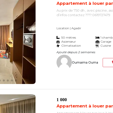
Appartement à louer par
Au prix de 750 dh , avec piscine, a
d’infos contactez ????:0619727479
Location
| Agadir
50 mètres
1 chamb
Ascenseur
Garage
Climatisation
Cuisine
Ajouté depuis 2 semaines
Oumaima Ouma
1 000
Appartement à louer par
Appartement à louer par jour à im