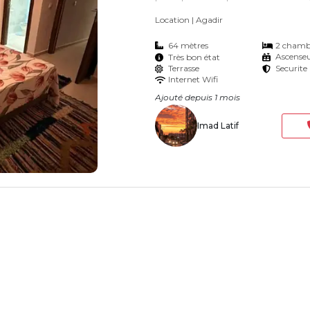
téléphone.
Location
| Agadir
64 mètres
2 chamb
Ascense
Très bon état
Terrasse
Securite
Internet Wifi
Ajouté depuis 1 mois
Imad Latif