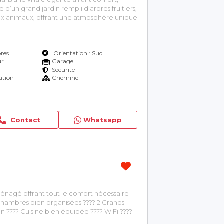
se d’un grand jardin rempli d’arbres fruitiers,
aux animaux, offrant une atmosphère unique
3 chambres confortables ????‍♂️ Piscine
res
Orientation : Sud
ur
Garage
Securite
ation
Chemine
Contact
Whatsapp
nagé offrant tout le confort nécessaire
 chambres bien organisées ???? 2 Grands
in ???? Cuisine bien équipée ???? WiFi ????
roche des commerces, cafés et restaurants.