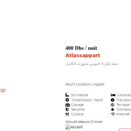
400 Dhs
/ nuit
Atlassappart
شقة للكراء اليومي مجهزة بالكامل
Neuf | Location
| Agadir
50 mètres
1 chamb
Orientation : Nord
Très bon
Garage
Terrasse
Securite
Climatis
Cuisine
Internet 
Ajouté depuis 3 mois