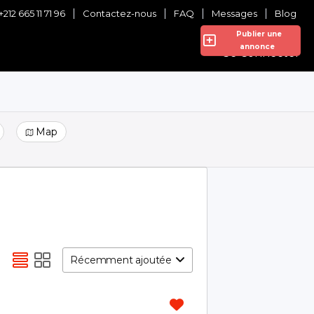
+212 665 11 71 96
Contactez-nous
FAQ
Messages
Blog
Publier une
annonce
Se Connecter
Map
Récemment ajoutée