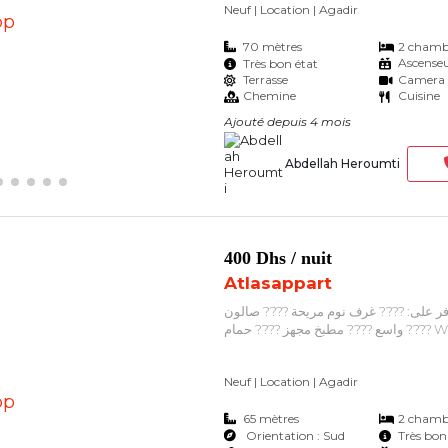
Neuf | Location
| Agadir
???? Idéal pour p...
70 mètres
2 chamb
Ascense
Très bon état
Terrasse
Camera
Chemine
Cuisine
Ajouté depuis 4 mois
Abdellah Heroumti
400 Dhs
/ nuit
Atlasappart
وفر على: ???? غرف نوم مريحة ???? صالون
واسع ???? مطبخ مجهز ???? حمام
Neuf | Location
| Agadir
65 mètres
2 chamb
Orientation : Sud
Très bon