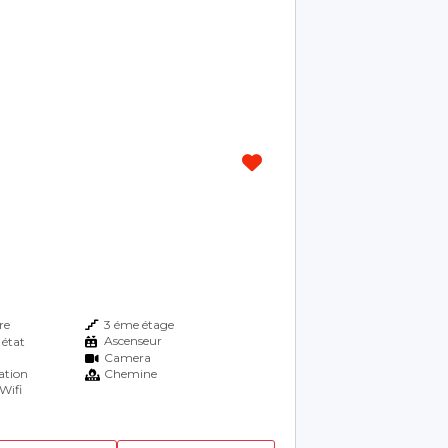
re
3 éme étage
Ascenseur
 état
Camera
ation
Chemine
Wifi