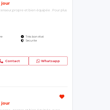
 jour
scenseur,propre et bien équipée . Pour plus
re
Très bon état
Securite
Contact
Whatsapp
 jour
ourane , propre et bien équipée, avec