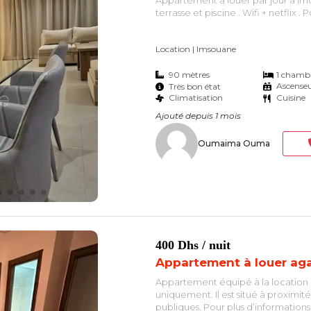
terrasse et piscine . Wifi + netflix 
Location
| Imsouane
90 mètres
1 chamb
Ascense
Très bon état
Climatisation
Cuisine
Ajouté depuis 1 mois
Oumaima Ouma
400 Dhs
/ nuit
Appartement à louer aga
Appartement équipé à la location à 
uniquement. Il est situé à proximité 
publiques. Pour plus d’informations