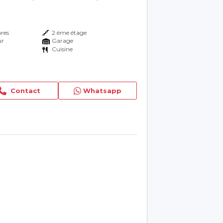
res
2 éme étage
ur
Garage
Cuisine
Contact
Whatsapp