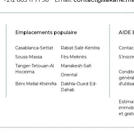
Emplacements populaire
AIDE
Casablanca-Settat
Rabat-Salé-Kénitra
Contac
Souss-Massa
Fès-Meknès
S’inscri
Tanger-Tetouan-Al
Marrakesh-Safi
Hoceima
Condit
Oriental
généra
Béni Mellal-Khénifra
Dakhla-Oued Ed-
d'utilis
Dahab
Estima
immobil
et grat