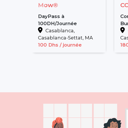
Mow®
C
DayPass à
Co
100DH/Journée
Bu
Casablanca,
Casablanca-Settat, MA
Cas
100 Dhs
/ journée
18