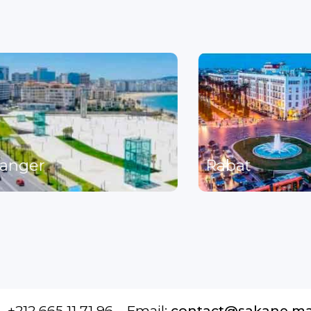
anger
Rabat
+212 665 11 71 96
Email:
contact@sakane.m