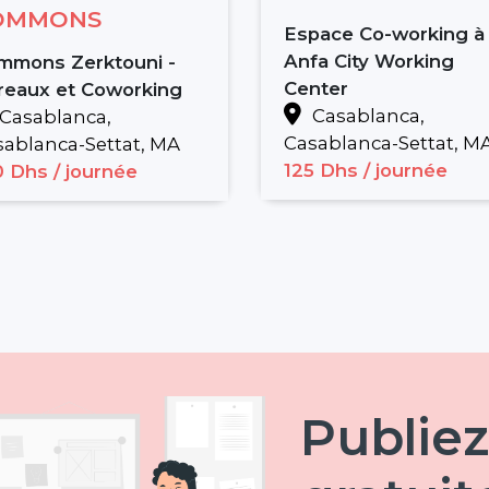
OMMONS
Espace Co-working à
Anfa City Working
mmons Zerktouni -
Center
reaux et Coworking
Casablanca,
Casablanca,
Casablanca-Settat, M
ablanca-Settat, MA
125 Dhs
/ journée
0 Dhs
/ journée
Publiez