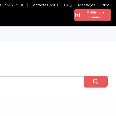
+212 665 11 71 96
Contactez-nous
FAQ
Messages
Blog
Publier une
annonce
Se Connecter