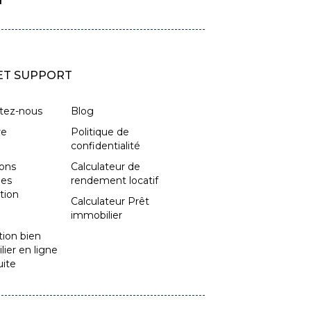
 ET SUPPORT
tez-nous
Blog
re
Politique de
confidentialité
ions
Calculateur de
les
rendement locatif
ation
Calculateur Prêt
immobilier
tion bien
ier en ligne
uite