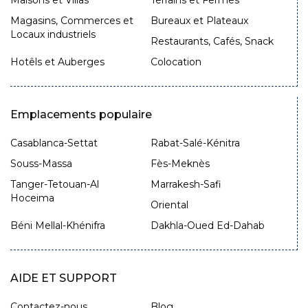
Maisons et Villas
Terrains et Fermes
Magasins, Commerces et
Bureaux et Plateaux
Locaux industriels
Restaurants, Cafés, Snack
Hotêls et Auberges
Colocation
Emplacements populaire
Casablanca-Settat
Rabat-Salé-Kénitra
Souss-Massa
Fès-Meknès
Tanger-Tetouan-Al
Marrakesh-Safi
Hoceima
Oriental
Béni Mellal-Khénifra
Dakhla-Oued Ed-Dahab
AIDE ET SUPPORT
Contactez-nous
Blog