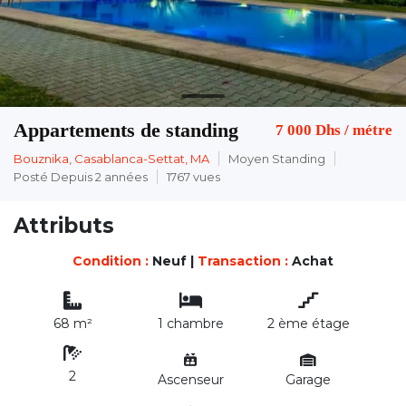
Appartements de standing
7 000 Dhs
/ métre
Bouznika, Casablanca-Settat, MA
Moyen Standing
Posté Depuis 2 années
1767 vues
Attributs
Condition :
Neuf
|
Transaction :
Achat
68 m²
1 chambre
2 ème étage
2
Ascenseur
Garage