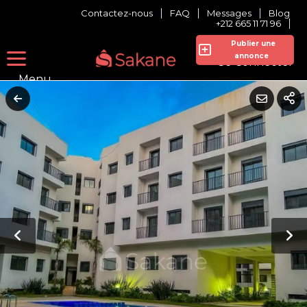
Contactez-nous
FAQ
Messages
Blog
+212 665 11 71 96
Publier une
annonce
Se Connecter
Menu