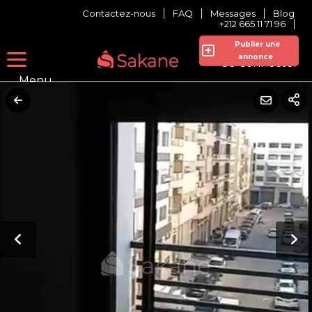
Contactez-nous
FAQ
Messages
Blog
+212 665 11 71 96
Publier une
annonce
Se Connecter
Menu