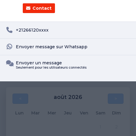
Contact
+21266120xxxx
Envoyer message sur Whatsapp
Envoyer un message
Seulement pour les utilisateurs connectés
août 2026
<
>
Lun
Mar
Mer
Jeu
Ven
Sam
Dim
1
2