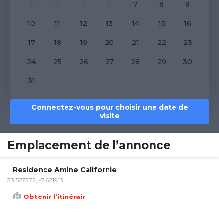
3
4
5
6
7
8
9
10
11
12
13
14
15
16
17
18
19
20
21
22
23
24
25
26
27
28
29
30
31
Connectez-vous pour choisir une date de
visite
Emplacement de l’annonce
Residence Amine Californie
33.527372, -7.621913
Obtenir l’itinérair