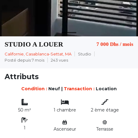
STUDIO A LOUER
7 000 Dhs
/ mois
Californie, Casablanca-Settat, MA
Studio
Posté depuis 7 mois
243 vues
Attributs
Condition :
Neuf
|
Transaction :
Location
50 m²
1 chambre
2 ème étage
1
Ascenseur
Terrasse