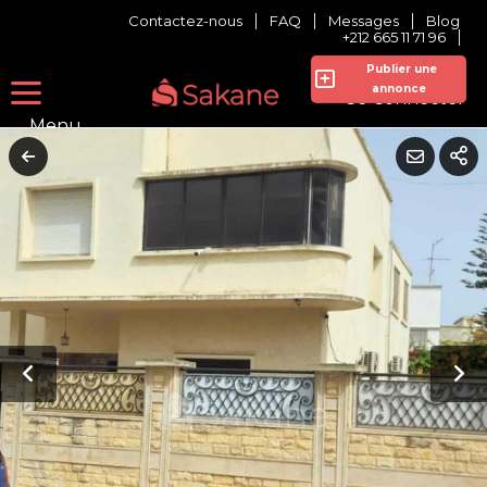
Contactez-nous
FAQ
Messages
Blog
+212 665 11 71 96
Publier une
annonce
Se Connecter
Menu