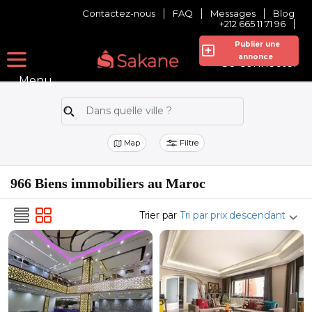
Contactez-nous
FAQ
Messages
Blog
+212 665 11 71 96
Publier une
annonce
Se Connecter
Menu
Map
Filtre
966 Biens immobiliers au Maroc
Trier par
Tri par prix descendant