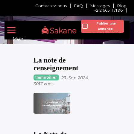
Contactez-nous
FAQ
Messages
Blog
+212 665 11 71 96
Publier une
annonce
Se Connecter
Menu
La note de
renseignement
Immobilier
23. Sep 2024
3017 vues