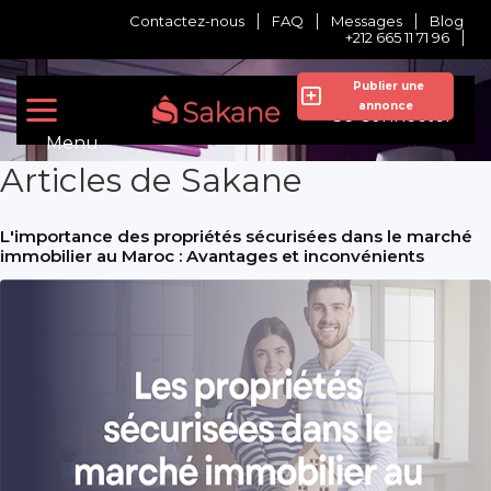
Contactez-nous
FAQ
Messages
Blog
+212 665 11 71 96
Publier une
annonce
Se Connecter
Menu
Articles de Sakane
L'importance des propriétés sécurisées dans le marché
immobilier au Maroc : Avantages et inconvénients