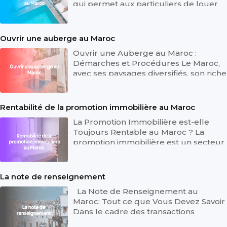
qui permet aux particuliers de louer
tout ou partie de leur logemen...
Ouvrir une auberge au Maroc
Ouvrir une Auberge au Maroc :
Démarches et Procédures Le Maroc,
avec ses paysages diversifiés, son riche
patrimoine culturel et son hospital...
2
Rentabilité de la promotion immobilière au Maroc
La Promotion Immobilière est-elle
Toujours Rentable au Maroc ? La
promotion immobilière est un secteur
clé de l'économie marocaine. Elle
con...
La note de renseignement
La Note de Renseignement au
Maroc: Tout ce que Vous Devez Savoir
Dans le cadre des transactions
immobilières et des démarches