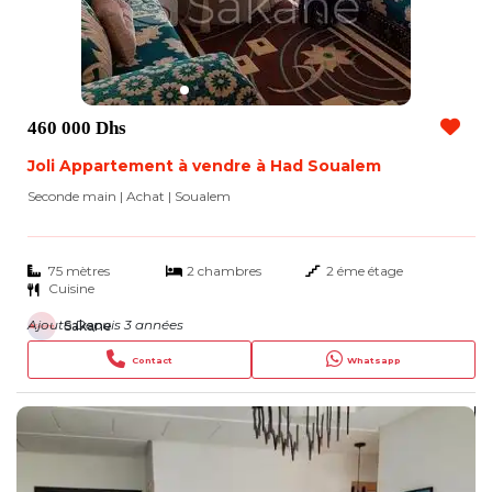
460 000 Dhs
Joli Appartement à vendre à Had Soualem
Seconde main | Achat
| Soualem
75 mètres
2 chambres
2 éme étage
Cuisine
Ajouté Depuis 3 années
Sakane
Contact
Whatsapp