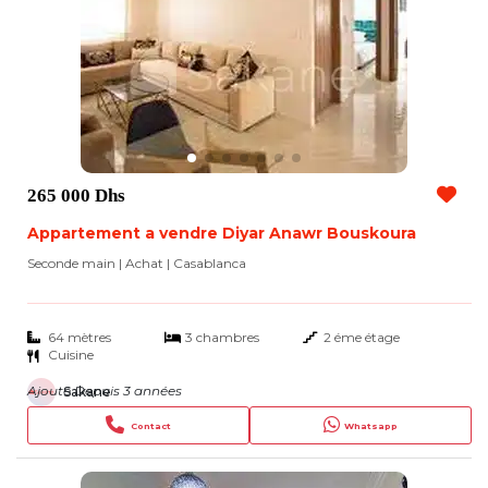
265 000 Dhs
Appartement a vendre Diyar Anawr Bouskoura
Seconde main | Achat
| Casablanca
64 mètres
3 chambres
2 éme étage
Cuisine
Ajouté Depuis 3 années
Sakane
Contact
Whatsapp