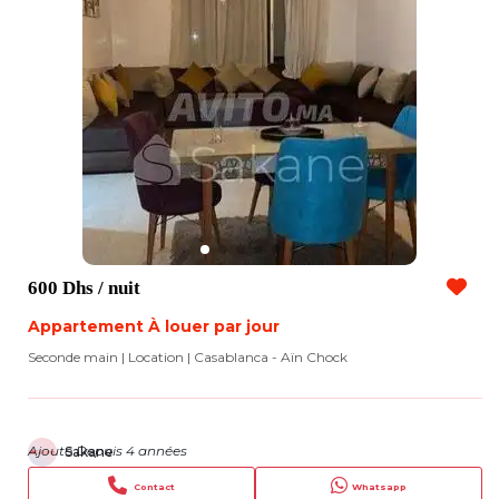
600 Dhs
/ nuit
Appartement À louer par jour
Seconde main | Location
| Casablanca - Aïn Chock
Ajouté Depuis 4 années
Sakane
Contact
Whatsapp