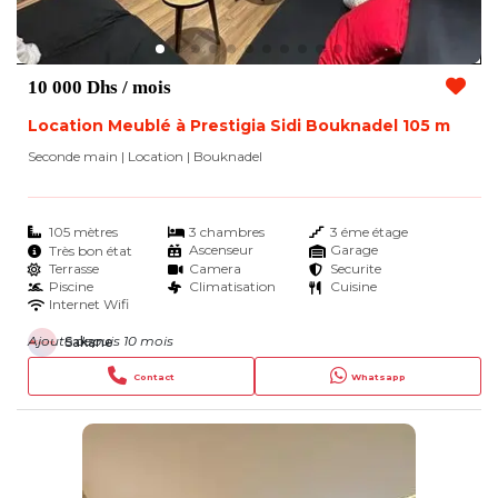
10 000 Dhs
/ mois
Location Meublé à Prestigia Sidi Bouknadel 105 m
Seconde main | Location
| Bouknadel
105 mètres
3 chambres
3 éme étage
Ascenseur
Garage
Très bon état
Terrasse
Camera
Securite
Piscine
Climatisation
Cuisine
Internet Wifi
Ajouté depuis 10 mois
Sakane
Contact
Whatsapp