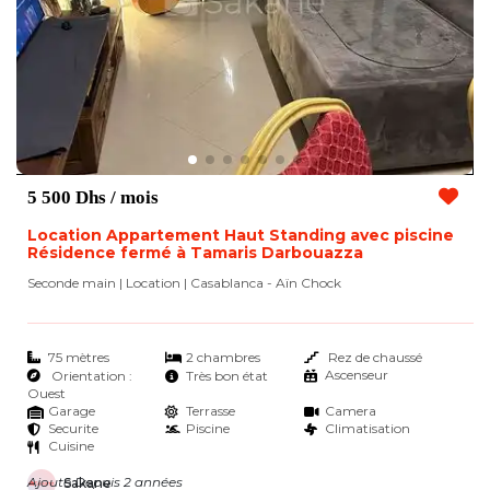
5 500 Dhs
/ mois
Location Appartement Haut Standing avec piscine
Résidence fermé à Tamaris Darbouazza
Seconde main | Location
| Casablanca - Aïn Chock
75 mètres
2 chambres
Rez de chaussé
Ascenseur
Orientation :
Très bon état
Ouest
Garage
Terrasse
Camera
Securite
Piscine
Climatisation
Cuisine
Ajouté Depuis 2 années
Sakane