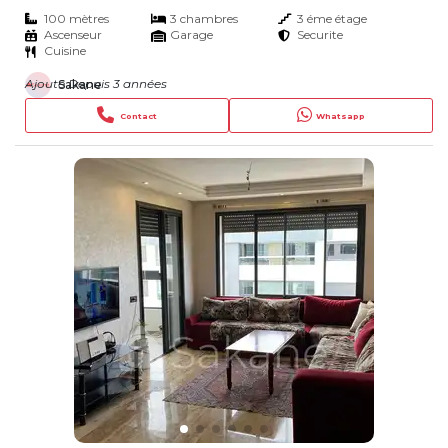
100 mètres
3 chambres
3 éme étage
Ascenseur
Garage
Securite
Cuisine
Ajouté Depuis 3 années
Sakane
Contact
Whatsapp