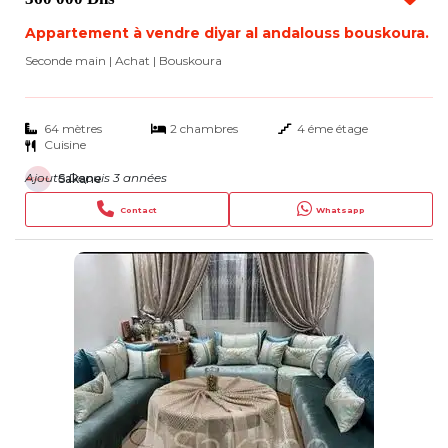
Appartement à vendre diyar al andalouss bouskoura.
Seconde main | Achat
| Bouskoura
64 mètres
2 chambres
4 éme étage
Cuisine
Ajouté Depuis 3 années
Sakane
Contact
Whatsapp