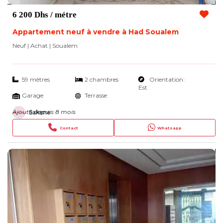
6 200 Dhs
/ métre
Appartement neuf à vendre à Had Soualem
Neuf | Achat
| Soualem
59 mètres
2 chambres
Orientation :
Est
Garage
Terrasse
Ajouté depuis 8 mois
Sakane
Contact
Whatsapp