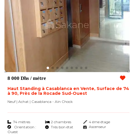
8 000 Dhs
/ métre
Haut Standing à Casablanca en Vente, Surface de 74
à 90, Près de la Rocade Sud-Ouest
Neuf | Achat
| Casablanca - Aïn Chock
74 mètres
2 chambres
4 éme étage
Ascenseur
Orientation :
Très bon état
Ouest