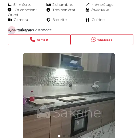
54 mètres
2 chambres
4 éme étage
Ascenseur
Orientation :
Très bon état
Ouest
Camera
Securite
Cuisine
Ajouté Depuis 2 années
Sakane
Contact
Whatsapp