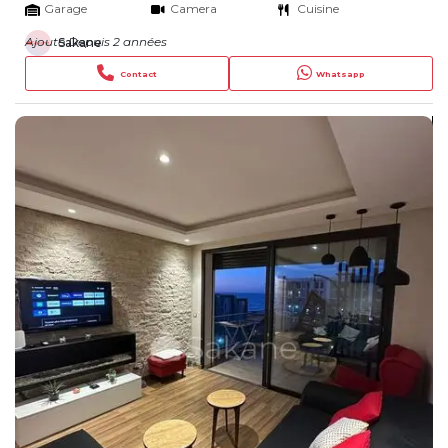
Garage
Camera
Cuisine
Ajouté Depuis 2 années
Sakane
Contact
Whatsapp