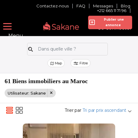
Contactez-nous
FAQ
Messages
Blog
+212 665 11 71 96
Publier une
annonce
Se Connecter
Menu
Map
Filtre
61 Biens immobiliers au Maroc
Utilisateur: Sakane
Trier par
Tri par prix ascendant