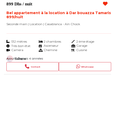
899 Dhs
/ nuit
Bel appartement à la location à Dar bouazza Tamaris
899/nuit
Seconde main | Location
| Casablanca - Aïn Chock
132 mètres
2 chambres
2 éme étage
Ascenseur
Garage
Très bon état
Camera
Chemine
Cuisine
Ajouté Depuis 4 années
Sakane
Contact
Whatsapp