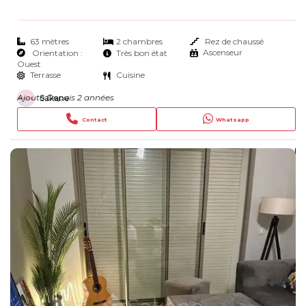
63 mètres
2 chambres
Rez de chaussé
Ascenseur
Orientation :
Très bon état
Ouest
Terrasse
Cuisine
Ajouté Depuis 2 années
Sakane
Contact
Whatsapp