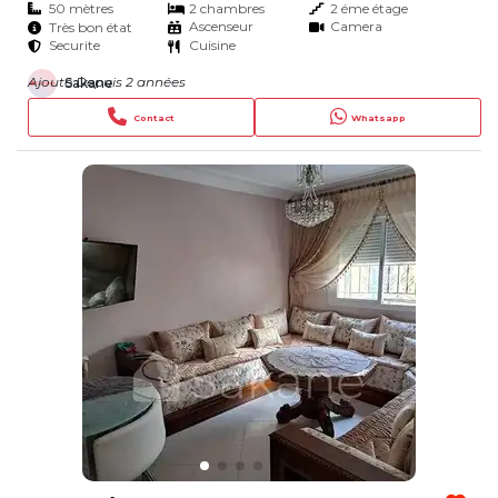
50 mètres
2 chambres
2 éme étage
Ascenseur
Camera
Très bon état
Securite
Cuisine
Ajouté Depuis 2 années
Sakane
Contact
Whatsapp