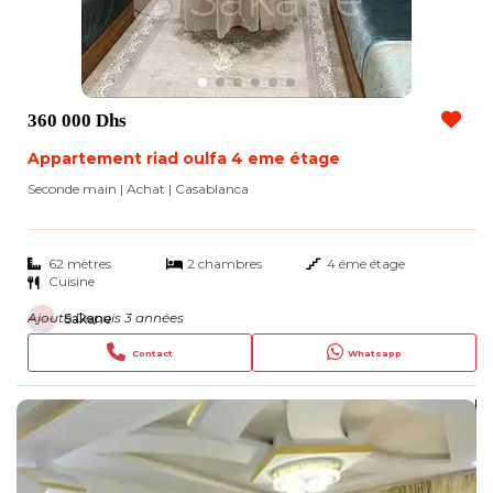
360 000 Dhs
Appartement riad oulfa 4 eme étage
Seconde main | Achat
| Casablanca
62 mètres
2 chambres
4 éme étage
Cuisine
Ajouté Depuis 3 années
Sakane
Contact
Whatsapp