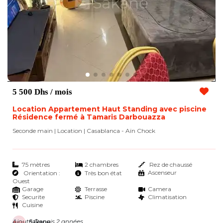
5 500 Dhs
/ mois
Location Appartement Haut Standing avec piscine
Résidence fermé à Tamaris Darbouazza
Seconde main | Location
| Casablanca - Aïn Chock
75 mètres
2 chambres
Rez de chaussé
Ascenseur
Orientation :
Très bon état
Ouest
Garage
Terrasse
Camera
Securite
Piscine
Climatisation
Cuisine
Ajouté Depuis 2 années
Sakane