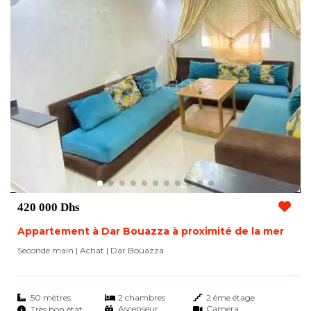
420 000 Dhs
Appartement à Dar Bouazza à proximité de la mer
Seconde main | Achat
| Dar Bouazza
50 mètres
2 chambres
2 éme étage
Ascenseur
Camera
Très bon état