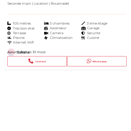
Seconde main | Location
| Bouknadel
105 mètres
3 chambres
3 éme étage
Ascenseur
Garage
Très bon état
Terrasse
Camera
Securite
Piscine
Climatisation
Cuisine
Internet Wifi
Ajouté depuis 10 mois
Sakane
Contact
Whatsapp