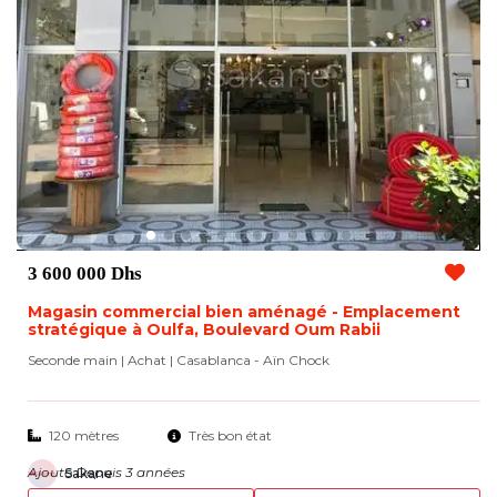
3 600 000 Dhs
Magasin commercial bien aménagé - Emplacement
stratégique à Oulfa, Boulevard Oum Rabii
Seconde main | Achat
| Casablanca - Aïn Chock
120 mètres
Très bon état
Ajouté Depuis 3 années
Sakane