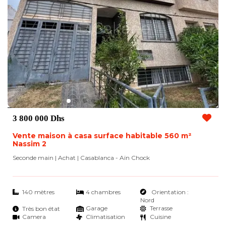
3 800 000 Dhs
Vente maison à casa surface habitable 560 m²
Nassim 2
Seconde main | Achat
| Casablanca - Aïn Chock
140 mètres
4 chambres
Orientation :
Nord
Garage
Terrasse
Très bon état
Camera
Climatisation
Cuisine