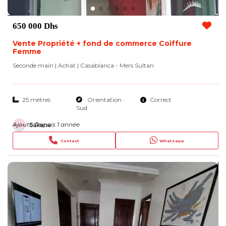
650 000 Dhs
Vente Propriété + fond de commerce Coiffure
Femme
Seconde main | Achat
| Casablanca - Mers Sultan
25 mètres
Orientation :
Correct
Sud
Ajouté Depuis 1 année
Sakane
Contact
Whatsapp