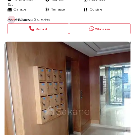
Est
Garage
Terrasse
Cuisine
Ajouté Depuis 2 années
Sakane
Contact
Whatsapp