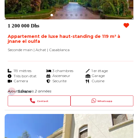
1 200 000 Dhs
Appartement de luxe haut-standing de 119 m² à
jnane el oulfa
Seconde main | Achat
| Casablanca
119 mètres
3 chambres
1 er étage
Ascenseur
Garage
Très bon état
Camera
Securite
Cuisine
Ajouté Depuis 2 années
Sakane
Contact
Whatsapp