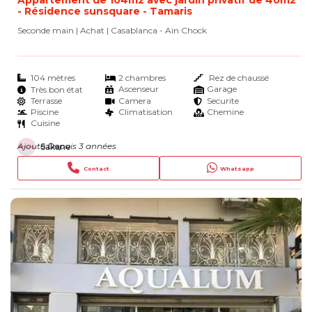
Appartement de 104m2 avec jardin privatif de 40m2
- Résidence sunsquare - Tamaris
Seconde main | Achat
| Casablanca - Aïn Chock
104 mètres
2 chambres
Rez de chaussé
Ascenseur
Garage
Très bon état
Terrasse
Camera
Securite
Piscine
Climatisation
Chemine
Cuisine
Ajouté Depuis 3 années
Sakane
Contact
Whatsapp