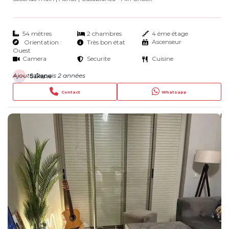
54 mètres
2 chambres
4 éme étage
Ascenseur
Orientation :
Très bon état
Ouest
Camera
Securite
Cuisine
Ajouté Depuis 2 années
Sakane
Contact
Whatsapp