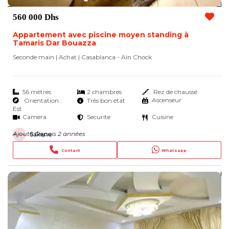
560 000 Dhs
Appartement avec piscine moyen standing à
Tamaris Dar Bouazza
Seconde main | Achat
| Casablanca - Aïn Chock
56 mètres
2 chambres
Rez de chaussé
Ascenseur
Orientation :
Très bon état
Est
Camera
Securite
Cuisine
Ajouté Depuis 2 années
Sakane
Contact
Whatsapp