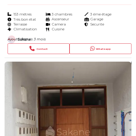
153 mètres
3 chambres
3 éme étage
Ascenseur
Garage
Très bon état
Terrasse
Camera
Securite
Climatisation
Cuisine
Ajouté depuis 3 mois
Sakane
Contact
Whatsapp