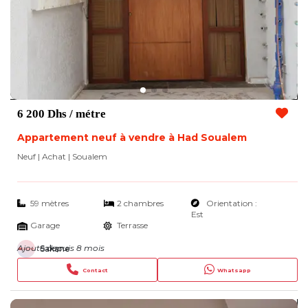
6 200 Dhs
/ métre
Appartement neuf à vendre à Had Soualem
Neuf | Achat
| Soualem
59 mètres
2 chambres
Orientation :
Est
Garage
Terrasse
Ajouté depuis 8 mois
Sakane
Contact
Whatsapp