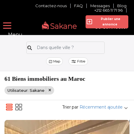
Contactez-nous
FAQ
Messages
Blog
+212 665 11 71 96
Publier une
annonce
Se Connecter
Menu
Map
Filtre
61 Biens immobiliers au Maroc
Utilisateur: Sakane
Trier par
Récemment ajoutée