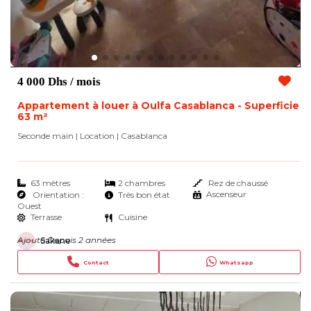
4 000 Dhs
/ mois
Appartement à louer à Oulfa Casablanca - Superficie
63 m²
Seconde main | Location
| Casablanca
63 mètres
2 chambres
Rez de chaussé
Ascenseur
Orientation :
Très bon état
Ouest
Terrasse
Cuisine
Ajouté Depuis 2 années
Sakane
Contact
Whatsapp