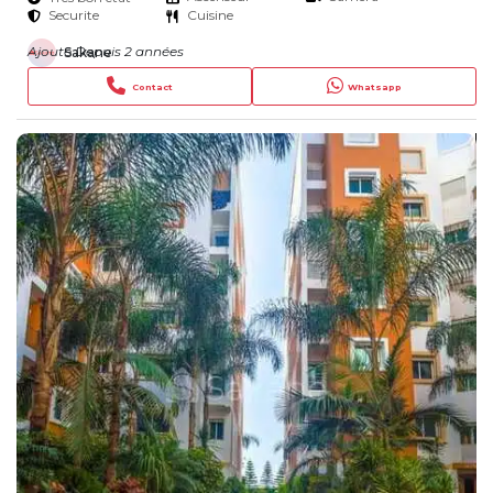
Securite
Cuisine
Ajouté Depuis 2 années
Sakane
Contact
Whatsapp