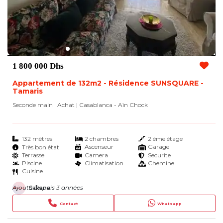
1 800 000 Dhs
Appartement de 132m2 - Résidence SUNSQUARE -
Tamaris
Seconde main | Achat
| Casablanca - Aïn Chock
132 mètres
2 chambres
2 éme étage
Ascenseur
Garage
Très bon état
Terrasse
Camera
Securite
Piscine
Climatisation
Chemine
Cuisine
Ajouté Depuis 3 années
Sakane
Contact
Whatsapp