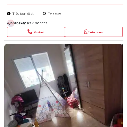
Terrasse
Très bon état
Ajouté Depuis 2 années
Sakane
Contact
Whatsapp